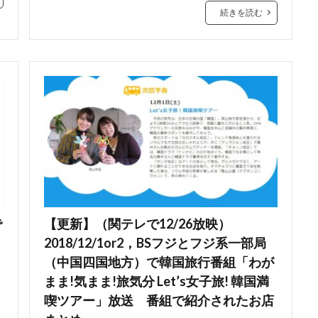
続きを読む
で
【更新】（関テレで12/26放映）
2018/12/1or2，BSフジとフジ系一部局
（中国四国地方）で韓国旅行番組「わが
まま!気まま!旅気分 Let’s女子旅! 韓国満
喫ツアー」放送 番組で紹介されたお店