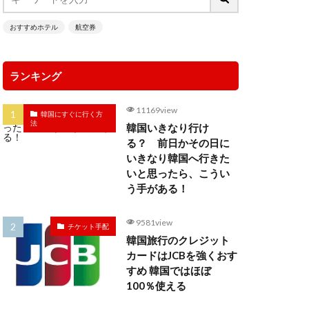
おすすめホテル
航空券
ランキング
11169view
韓国にすぐに行く方
法
韓国いきなり行け
る？ 前日かその日に
いきなり韓国へ行きた
いと思ったら、こうい
う手がある！
9581view
チケット手配
韓国旅行のクレジット
カードはJCBを強くおす
すめ 韓国ではほぼ
100％使える