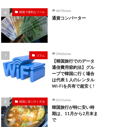
4670view
韓国で便利なツール
通貨コンバーター
3960view
コラム
【韓国旅行でのデータ
通信費用節約法】グル
ープで韓国に行く場合
は代表１人のレンタル
Wi-Fiを共有で超安く!
3311view
韓国に安く行く方法
韓国旅行が特に安い時
期は、11月から2月末ま
で