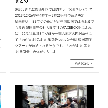
まとめ
あ
追記：新規に関西地区では関テレ（関西テレビ）で
2018/12/26早朝4時半ー5時25分枠で放送決定！
録画推奨！ BSフジの番組だが中国四国では地上波で
も放送 韓国観光公社大阪支社のFACEBOOKによれ
ば、12/1(土)にBSフジほか一部の地方のFNN系列に
て「わがまま!気まま!旅気分 Let’s女子旅! 韓国満喫
ツアー」が放送されるそうです。「わがまま!気ま
ま!旅気分」自体がシリ […]
続きを読む