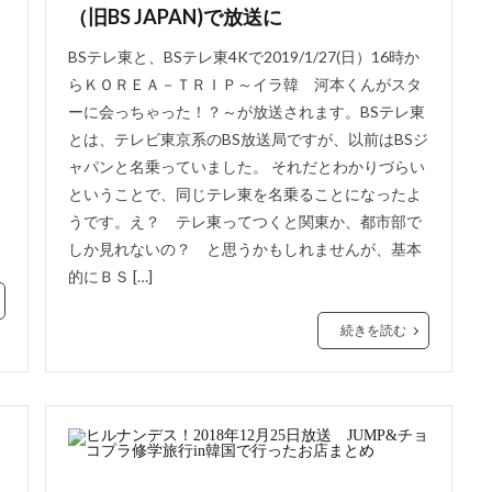
（旧BS JAPAN)で放送に
リ
も
BSテレ東と、BSテレ東4Kで2019/1/27(日）16時か
らＫＯＲＥＡ－ＴＲＩＰ～イラ韓 河本くんがスタ
ーに会っちゃった！？～が放送されます。BSテレ東
とは、テレビ東京系のBS放送局ですが、以前はBSジ
ャパンと名乗っていました。 それだとわかりづらい
ということで、同じテレ東を名乗ることになったよ
うです。え？ テレ東ってつくと関東か、都市部で
しか見れないの？ と思うかもしれませんが、基本
的にＢＳ […]
続きを読む