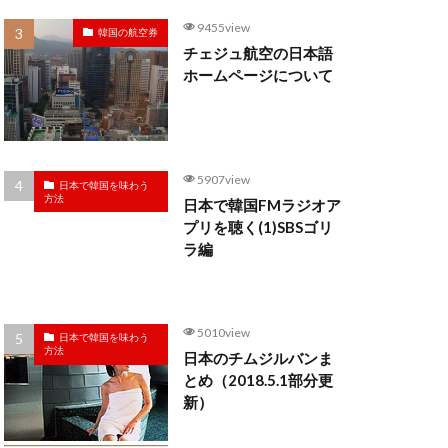
9455view
韓国の航空券
チェジュ航空の日本語
ホームページについて
5907view
日本で韓国を味わう
方法
日本で韓国FMラジオア
プリを聴く(1)SBSゴリ
ラ編
5010view
日本で韓国を味わう
方法
日本のチムジルバンま
とめ（2018.5.1部分更
新）