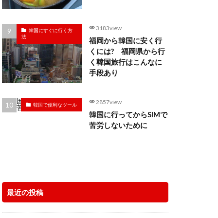
3183view
韓国にすぐに行く方
法
福岡から韓国に安く行
くには? 福岡県から行
く韓国旅行はこんなに
手段あり
2857view
韓国で便利なツール
韓国に行ってからSIMで
苦労しないために
最近の投稿