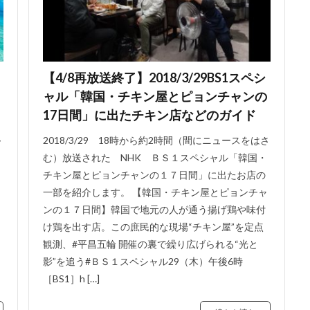
【4/8再放送終了】2018/3/29BS1スペシ
ャル「韓国・チキン屋とピョンチャンの
17日間」に出たチキン店などのガイド
～
2018/3/29 18時から約2時間（間にニュースをはさ
む）放送された NHK ＢＳ１スペシャル「韓国・
チキン屋とピョンチャンの１７日間」に出たお店の
一部を紹介します。 【韓国・チキン屋とピョンチャ
ンの１７日間】韓国で地元の人が通う揚げ鶏や味付
。
け鶏を出す店。この庶民的な現場“チキン屋”を定点
観測、#平昌五輪 開催の裏で繰り広げられる“光と
影”を追う#ＢＳ１スペシャル29（木）午後6時
［BS1］h […]