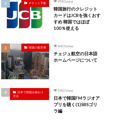
9581view
チケット手配
韓国旅行のクレジット
カードはJCBを強くおす
すめ 韓国ではほぼ
100％使える
9455view
韓国の航空券
チェジュ航空の日本語
ホームページについて
5907view
日本で韓国を味わう
方法
日本で韓国FMラジオア
プリを聴く(1)SBSゴリ
ラ編