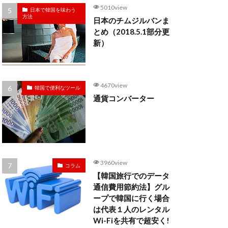
5010view
日本で韓国を味わう
方法
日本のチムジルバンま
とめ（2018.5.1部分更
新）
4670view
韓国で便利なツール
通貨コンバーター
3960view
コラム
【韓国旅行でのデータ
通信費用節約法】グル
ープで韓国に行く場合
は代表１人のレンタル
Wi-Fiを共有で超安く!