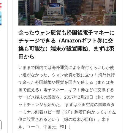
余ったウォン硬貨も帰国後電子マネーに
チャージできる（Amazonギフト券に交
換も可能な）端末が設置開始、まずは羽
田から
いままで国内では海外通貨による寄付くらいしか使
い道がなかった、ウォン硬貨が役に立つ！ 海外旅行
で余った外国紙幣や硬貨を国内で使える（または各
国で使える）電子マネー、ギフト券などに交換する
サービス端末の設置を、2017年2月20日（株）ポケ
ットチェンジが始めた。 まずは羽田空港の国際線タ
ーミナル到着ロビー階（２F）到着口向かってすぐ左
側に設置されるという（緑の端末が目印）。米ド
ル、ユーロ、中国元、韓 […]