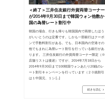
＜終了＞三井住友銀行外貨両替コーナー
が2014年9月30日まで韓国ウォン他数か
国の為替レート割引中
韓国の場合、行きも帰りも韓国国内で両替したほう
がいいとうのは定番です。しかも一部銀行はクーポ
ンで手数料割引がある。でも、日本国内の空港その
他でもまれに為替レート割引を行っている銀行があ
ります。 三井住友銀行の外貨両替コーナー限定（※
店舗リストは後述）ですが、2014年7月18日から
2014年9月30日まで100韓国ウォンあたり20銭のレ
ート割引キャンペーンを行っています（２０銭割引
は１中国元、１シ […]
続きを読む