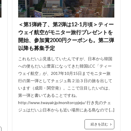
＜第1弾終了、第2弾は12-1月頃＞ティー
ウェイ航空がモニター旅行プレゼントを
開始、参加賞2000円クーポンも。第二弾
以降も募集予定
これもだいぶ見逃していたんですが、日本から韓国
への便もだいぶ豊富になってきた韓国LCC「ティー
ウェイ航空」が、2017年10月15日までモニター旅
行の第一弾としてチェジュ島２泊３日の旅を出して
います（成田・関空発）。ここで注目したいのは、
第一弾と書いてあることですね。
http://www.twayair.jp/monitorcpjeju/ 行き先のチェ
ジュはだいぶ日本からも近い場所にある島なので […]
続きを読む