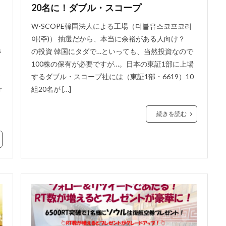
20名に！ダブル・スコープ
W-SCOPE韓国法人による工場（더블유스코프코리
아(주)） 抽選だから、本当に余裕がある人向け？
券
の投資 韓国にタダで…といっても、当然投資なので
100株の保有が必要ですが…。日本の東証1部に上場
するダブル・スコープ社には（東証1部・6619）10
r
組20名が […]
、
続きを読む