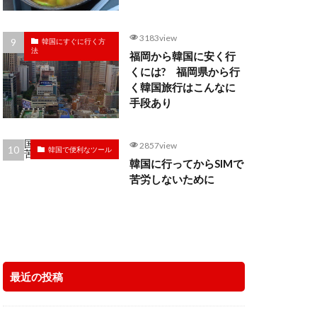
3183view
韓国にすぐに行く方
法
福岡から韓国に安く行
くには? 福岡県から行
く韓国旅行はこんなに
手段あり
2857view
韓国で便利なツール
韓国に行ってからSIMで
苦労しないために
最近の投稿