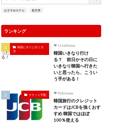
おすすめホテル
航空券
ランキング
11169view
韓国にすぐに行く方
法
韓国いきなり行け
る？ 前日かその日に
いきなり韓国へ行きた
いと思ったら、こうい
う手がある！
9581view
チケット手配
韓国旅行のクレジット
カードはJCBを強くおす
すめ 韓国ではほぼ
100％使える