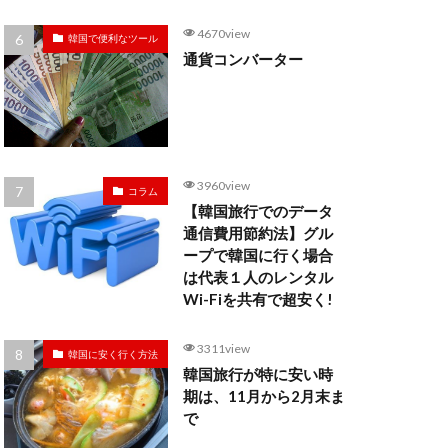
4670view
韓国で便利なツール
通貨コンバーター
3960view
コラム
【韓国旅行でのデータ
通信費用節約法】グル
ープで韓国に行く場合
は代表１人のレンタル
Wi-Fiを共有で超安く!
3311view
韓国に安く行く方法
韓国旅行が特に安い時
期は、11月から2月末ま
で