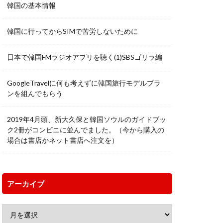
韓国の基本情報
韓国に行ってからSIMで苦労しないために
日本で韓国FMラジオアプリを聴く(1)SBSゴリラ編
GoogleTravelに何も考えずに韓国旅行モデルプラ
ンを組んでもらう
2019年4月頭、新大久保と韓国ソウルのガイドブッ
ク2冊がコンビニに並んでました。（今から購入の
場合は書店かネット書店へ注文を）
アーカイブ