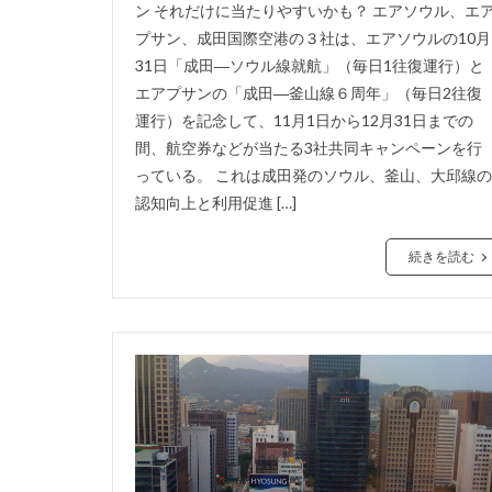
ン それだけに当たりやすいかも？ エアソウル、エ
プサン、成田国際空港の３社は、エアソウルの10月
31日「成田―ソウル線就航」（毎日1往復運行）と
エアプサンの「成田―釜山線６周年」（毎日2往復
運行）を記念して、11月1日から12月31日までの
間、航空券などが当たる3社共同キャンペーンを行
っている。 これは成田発のソウル、釜山、大邱線の
認知向上と利用促進 […]
続きを読む