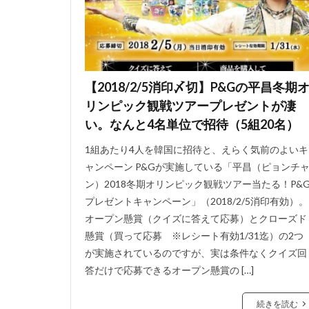
【2018/2/5消印〆切】P&Gの平昌冬期
リンピック観戦ツアープレゼントが凄
い。なんと4名単位で招待（5組20名）
1組あたり4人を韓国に招待と、えらく気前のよいキ
ャンペーン P&Gが実施している「平昌（ピョンチ
ン）2018冬期オリンピック観戦ツアー当たる！P&
プレゼントキャンペーン」（2018/2/5消印有効）。
オープン懸賞（クイズに答えて応募）とクローズド
懸賞（買って応募 ※レシート有効1/31迄）の2つ
が実施されているのですが、実は条件なくクイズ回
答だけで応募できるオープン懸賞の […]
続きを読む