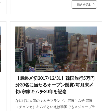
続きを読む
【最終〆切2017/12/31】韓国旅行5万円
分30名に当たるオープン懸賞/毎月末〆
切/宗家キムチ30年を記念
なにげに人気のキムチブランド。宗家キムチ 宗家
（チョンカ）キムチといえば韓国でもメジャーブラ