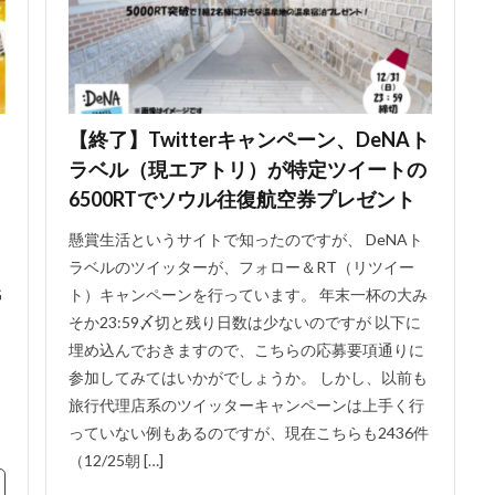
オ
【終了】Twitterキャンペーン、DeNAト
ラベル（現エアトリ）が特定ツイートの
6500RTでソウル往復航空券プレゼント
懸賞生活というサイトで知ったのですが、 DeNAト
ャ
ラベルのツイッターが、フォロー＆RT（リツイー
G
ト）キャンペーンを行っています。 年末一杯の大み
そか23:59〆切と残り日数は少ないのですが 以下に
埋め込んでおきますので、こちらの応募要項通りに
参加してみてはいかがでしょうか。 しかし、以前も
旅行代理店系のツイッターキャンペーンは上手く行
っていない例もあるのですが、現在こちらも2436件
（12/25朝 […]