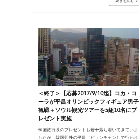
続きを読む
＜終了＞【応募2017/9/10迄】コカ・コ
ーラが平昌オリンピックフィギュア男子
観戦＋ソウル観光ツアーを5組10名にプ
レゼント実施
韓国旅行系のプレゼントも若干落ち着いてきていま
したが、韓国郊外の平昌（ピョンチャン）で行われ