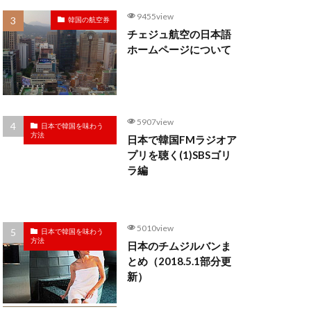
9455view
韓国の航空券
チェジュ航空の日本語
ホームページについて
5907view
日本で韓国を味わう
方法
日本で韓国FMラジオア
プリを聴く(1)SBSゴリ
ラ編
5010view
日本で韓国を味わう
方法
日本のチムジルバンま
とめ（2018.5.1部分更
新）