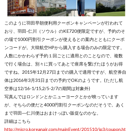
このように羽田早朝便利用クーポンキャンペーンが行われて
おり、羽田-仁川（ソウル）のKE720便限定ですが、予約のそ
の場で1000円割引クーポンが使えるとの案内とともにクーポ
ンコードが。大韓航空HPから購入する場合のみの限定です。
人数にかかわらず予約１回ごとに適用とのことなので、複数
で行く場合は、別々に買ってあとで座席を繋げたほうがお得
ですね。2015年12月27日までの購入で適用ですが、航空券自
体は2016年3月31日までの予約でOKのようです。(ただし航
空券は12/16-1/15,2/5-2/7の期間は対象外)
写真んではロンドンとかニューヨークとかが映っています
が、そちらの便だと4000円割引クーポンなのだそうで。あく
まで羽田―仁川便はおまけっぽい販促なのかな。
詳細はこちら
http://micro.koreanair.com/mainEvent/201510/jp3/coupon.ht