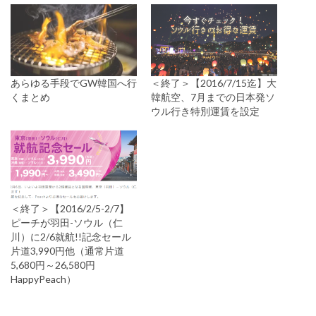
あらゆる手段でGW韓国へ行
＜終了＞【2016/7/15迄】大
くまとめ
韓航空、7月までの日本発ソ
ウル行き特別運賃を設定
＜終了＞【2016/2/5-2/7】
ピーチが羽田-ソウル（仁
川）に2/6就航!!記念セール
片道3,990円他（通常片道
5,680円～26,580円
HappyPeach）