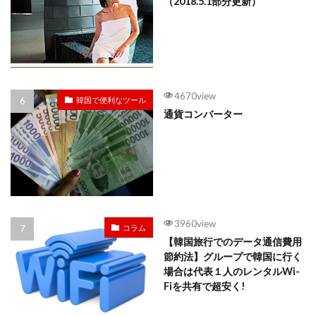
（2018.5.1部分更新）
4670view
韓国で便利なツール
通貨コンバーター
3960view
コラム
【韓国旅行でのデータ通信費用
節約法】グループで韓国に行く
場合は代表１人のレンタルWi-
Fiを共有で超安く!