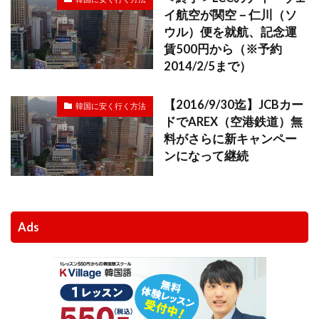
イ航空が関空－仁川（ソ
ウル）便を就航、記念運
賃500円から（※予約
2014/2/5まで）
【2016/9/30迄】JCBカー
韓国に安く行く方法
ドでAREX（空港鉄道）無
料がさらに新キャンペー
ンになって継続
Ads