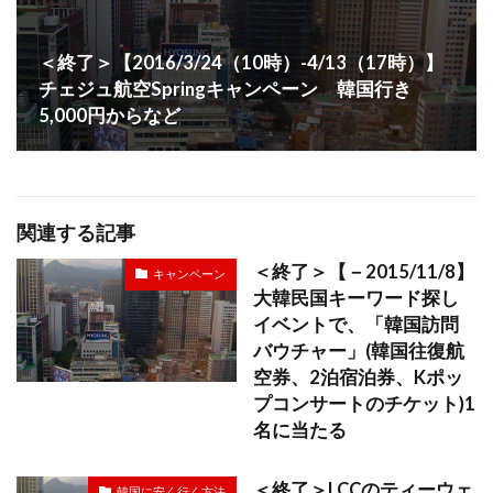
＜終了＞【2016/3/24（10時）-4/13（17時）】
チェジュ航空Springキャンペーン 韓国行き
5,000円からなど
関連する記事
＜終了＞【－2015/11/8】
キャンペーン
大韓民国キーワード探し
イベントで、「韓国訪問
バウチャー」(韓国往復航
空券、2泊宿泊券、Kポッ
プコンサートのチケット)1
名に当たる
＜終了＞LCCのティーウェ
韓国に安く行く方法