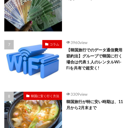
3960view
コラム
【韓国旅行でのデータ通信費用
節約法】グループで韓国に行く
場合は代表１人のレンタルWi-
Fiを共有で超安く!
3309view
韓国に安く行く方法
韓国旅行が特に安い時期は、11
月から2月末まで