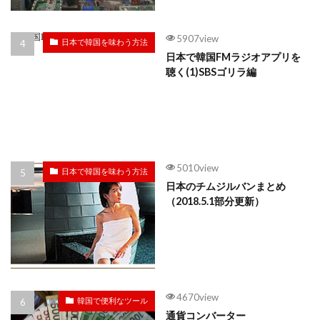
5907view
日本で韓国を味わう方法
日本で韓国FMラジオアプリを
聴く(1)SBSゴリラ編
5010view
日本で韓国を味わう方法
日本のチムジルバンまとめ
（2018.5.1部分更新）
4670view
韓国で便利なツール
通貨コンバーター