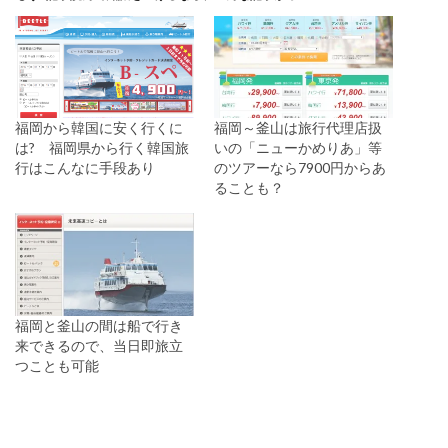
福岡から韓国に安く行くに
福岡～釜山は旅行代理店扱
は? 福岡県から行く韓国旅
いの「ニューかめりあ」等
行はこんなに手段あり
のツアーなら7900円からあ
ることも？
福岡と釜山の間は船で行き
来できるので、当日即旅立
つことも可能