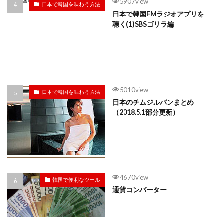
5907view
日本で韓国を味わう方法
日本で韓国FMラジオアプリを
聴く(1)SBSゴリラ編
5010view
日本で韓国を味わう方法
日本のチムジルバンまとめ
（2018.5.1部分更新）
4670view
韓国で便利なツール
通貨コンバーター