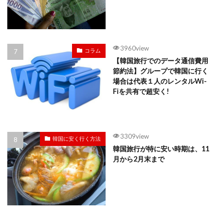
3960view
コラム
【韓国旅行でのデータ通信費用
節約法】グループで韓国に行く
場合は代表１人のレンタルWi-
Fiを共有で超安く!
3309view
韓国に安く行く方法
韓国旅行が特に安い時期は、11
月から2月末まで