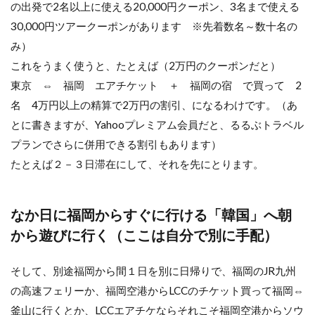
の出発で2名以上に使える20,000円クーポン、3名まで使える
30,000円ツアークーポンがあります ※先着数名～数十名の
み）
これをうまく使うと、たとえば（2万円のクーポンだと）
東京 ⇔ 福岡 エアチケット ＋ 福岡の宿 で買って 2
名 4万円以上の精算で2万円の割引、になるわけです。（あ
とに書きますが、Yahooプレミアム会員だと、るるぶトラベル
プランでさらに併用できる割引もあります）
たとえば２－３日滞在にして、それを先にとります。
なか日に福岡からすぐに行ける「韓国」へ朝
から遊びに行く（ここは自分で別に手配）
そして、別途福岡から間１日を別に日帰りで、福岡のJR九州
の高速フェリーか、福岡空港からLCCのチケット買って福岡⇔
釜山に行くとか、LCCエアチケならそれこそ福岡空港からソウ