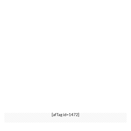
[afTag id=1472]