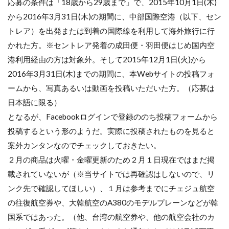
応募の条件は「18歳から29歳まで」で、2015年10月1日(木)
から2016年3月31日(木)の期間に、中部国際空港（以下、セン
トレア）を出発または到着の国際線を利用して海外旅行に行
かれた方。※セントレア発着の成田便・羽田便はじめ国内空
港利用経由の方は対象外。そして2015年12月1日(火)から
2016年3月31日(木)までの期間に、本Webサイトの投稿フォ
ームから、写真あるいは動画を投稿いただいた方。（応募は
日本語に限る）
となるが、Facebookログインで登録ののち投稿フォームから
投稿するという形のようだ。実際に投稿されたものを見ると
案外カンタンなのでチェックしておきたい。
２月の商品は火曜・金曜更新のため２月１日現在ではまだ掲
載されていないが（※当サイトでは再確認はしないので、リ
ンク先で確認してほしい）、１月は参考までにチェジュ航空
の往復航空券や、大韓航空のA380のモデルプレーンなどが韓
国系ではあった。（他、台湾の航空券や、他の航空会社のカ