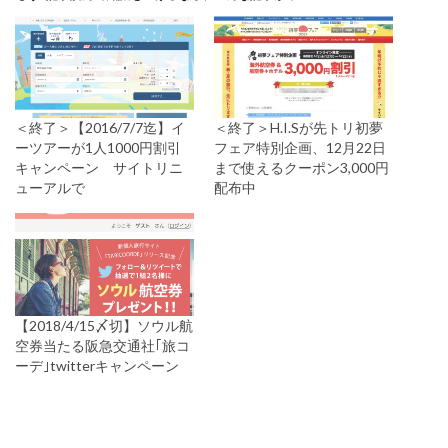
＜終了＞【2016/7/7迄】イ
＜終了＞H.I.Sが先トリ初夢
ーツアーが1人1000円割引
フェア特別企画、12月22日
キャンペーン サイトリニ
まで使えるクーポン3,000円
ューアルで
配布中
【2018/4/15〆切】ソウル航
空券当たる阪急交通社｢旅コ
ーデ｣twitterキャンペーン