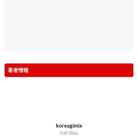
著者情報
koreagimix
FLIP FRILL