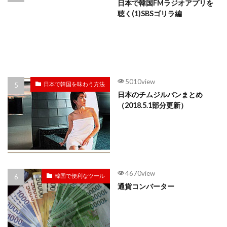
日本で韓国FMラジオアプリを
聴く(1)SBSゴリラ編
5010view
日本で韓国を味わう方法
日本のチムジルバンまとめ
（2018.5.1部分更新）
4670view
韓国で便利なツール
通貨コンバーター