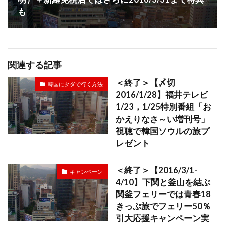
も
関連する記事
＜終了＞【〆切
韓国にタダで行く方法
2016/1/28】福井テレビ
1/23，1/25特別番組「お
かえりなさ～い増刊号」
視聴で韓国ソウルの旅プ
レゼント
＜終了＞【2016/3/1-
キャンペーン
4/10】下関と釜山を結ぶ
関釜フェリーでは青春18
きっぷ旅でフェリー50％
引大応援キャンペーン実