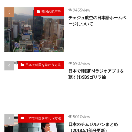
9455view
韓国の航空券
チェジュ航空の日本語ホームペ
ージについて
5907view
日本で韓国を味わう方法
日本で韓国FMラジオアプリを
聴く(1)SBSゴリラ編
5010view
日本で韓国を味わう方法
日本のチムジルバンまとめ
（2018.5.1部分更新）