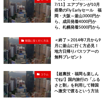
7/11】エアプサンが10月
搭乗のFly Earlyセール 福
岡・大阪～釜山3000円か
ら、成田発着4000円か
ら、札幌発着5000円から
＜終了＞2014年7月から9
韓国に安く行く方法
月に釜山に行く方必見！
地方日帰りバスツアーの
無料プレゼント
【超裏技・福岡も楽しん
コラム
でね!】国内旅行の「ふる
さと割」を利用して韓国
へ激安で渡るという方法