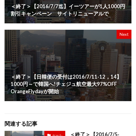
＜終了＞【2016/7/7迄】イーツアーが1人1000円
割引キャンペーン サイトリニューアルで
Next
＜終了＞【日韓便の受付は2016/7/11-12，14】
1000円～で韓国へ!チェジュ航空最大97%OFF
OrangeFlydayが開始
関連する記事
＜終了＞【2016/7/5-
セール